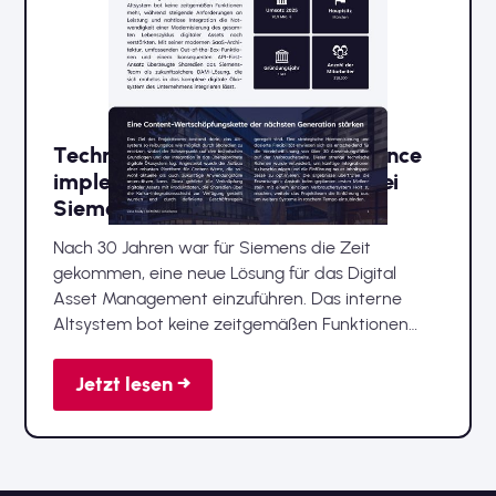
Technisch hervorragend: Advellence
implementiert Sharedien DAM bei
Siemens
Nach 30 Jahren war für Siemens die Zeit
gekommen, eine neue Lösung für das Digital
Asset Management einzuführen. Das interne
Altsystem bot keine zeitgemäßen Funktionen
mehr, während steigende Anforderungen an
Leistung und nahtlose Integration die
Jetzt lesen →
Notwendigkeit einer Modernisierung des
gesamten Lebenszyklus digitaler Assets noch
verstärkten.