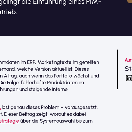
gelingt die Einführung eines PIM-
trieb.
Aut
ammdaten im ERP, Marketingtexte im geteilten
S
and, welche Version aktuell ist. Dieses
en Alltag, auch wenn das Portfolio wächst und
Die Folge: fehlerhafte Produktdaten im
hrungen und steigende interne
s
löst genau dieses Problem – vorausgesetzt,
t. Dieser Beitrag zeigt, worauf es dabei
strategie
über die Systemauswahl bis zum