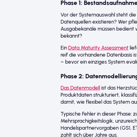
Phase 1: Bestandsaufnahm
Vor der Systemauswahl steht die 
Datenquellen existieren? Wer pf
Ausgabekanäle müssen bedient w
bekannt?
Ein
Data Maturity Assessment
lie
reif die vorhandene Datenbasis 
– bevor ein einziges System evalu
Phase 2: Datenmodellierun
Das Datenmodell
ist das Herzstüc
Produktdaten strukturiert, klassi
damit, wie flexibel das System a
Typische Fehler in dieser Phase: z
Mehrsprachigkeitslogik, unzurei
Handelspartnervorgaben (GS1, E
zahlt sich über Jahre aus.