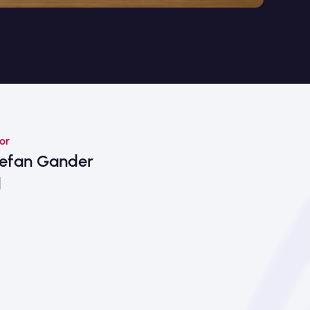
or
tefan Gander