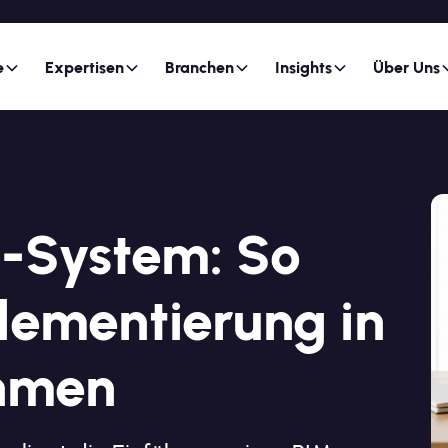
e
Expertisen
Branchen
Insights
Über Uns
M-System: So
plementierung in
hmen