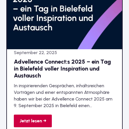
September 22, 2025
Advellence Connect:s 2025 – ein Tag
in Bielefeld voller Inspiration und
Austausch
In inspirierenden Gesprächen, inhaltsreichen
Vorträgen und einer entspannten Atmosphäre
haben wir bei der Advellence Connect 2025 am
9. September 2025 in Bielefeld einen
spannenden Themenmix rund um MDM, PIM,
DAM & AI erlebt und den Blick in die Zukunft
Jetzt lesen →
gerichtet – und gemeinsam das Event zu einem