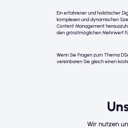
Ein erfahrener und holistischer Dig
komplexen und dynamischen Szen
Content Management herauszuhol
den grösstmöglichen Mehrwert für
Wenn Sie Fragen zum Thema DSA 
vereinbaren Sie gleich einen kost
Strategic
Advisory
Uns
&
Effective
Wir nutzen un
Execution