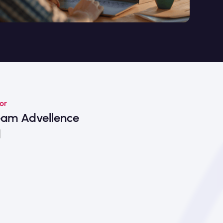
or
eam Advellence